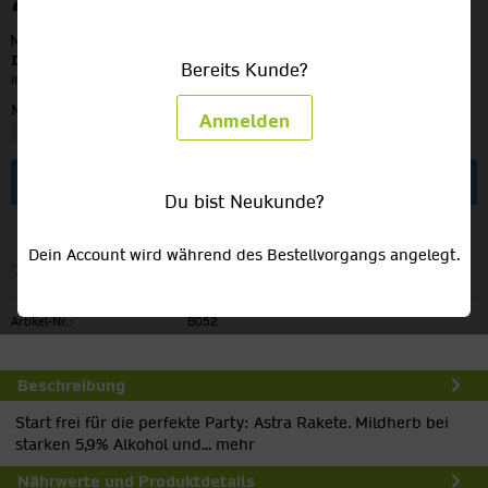
20,99 €
MEHRWEG
zzgl. Pfand:
3,66 €
Inhalt:
8.91 Liter (2,36 € / 1 Liter)
Bereits Kunde?
inkl. MwSt.
zzgl. Versandkosten
Menge:
Anmelden
In den
Warenkorb
Du bist Neukunde?
Dein Account wird während des Bestellvorgangs angelegt.
Merken
Artikel-Nr.:
B052
Beschreibung
Start frei für die perfekte Party: Astra Rakete. Mildherb bei
starken 5,9% Alkohol und...
mehr
Nährwerte und Produktdetails