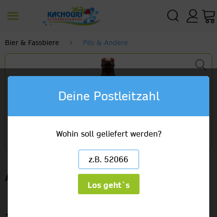
Bier & Fassbiere
Pils & Andere
Deine Postleitzahl
Wohin soll geliefert werden?
Astra Rakete
Los geht`s
27 x 0,33l Glas