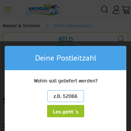
Wasser & Schorlen
Ohne Kohlensäure
Deine Postleitzahl
Wohin soll geliefert werden?
St. Leonard Mondquelle
Los geht`s
6 x 1,0l Glas
13,99 €