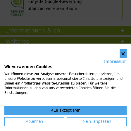
Für jede Google-Bewertung
pflanzen wir einen Baum
Informationen & co
Weiteres
Kontakt
Impressum
Wir verwenden Cookies
Wir können diese zur Analyse unserer Besucherdaten platzieren, um
unsere Website zu verbessern, personalisierte Inhalte anzuzeigen und
Ihnen ein großartiges Website-Erlebnis zu bieten. Für weitere
Informationen zu den von uns verwendeten Cookies öffnen Sie die
Einstellungen.
© 2022, Kachouri Getränkeservice. Alle Rechte vorbehalten.
Alle akzeptieren
Impressum
AGB
Widerrufsrecht
Datenschutz
Ablehnen
Nein, anpassen