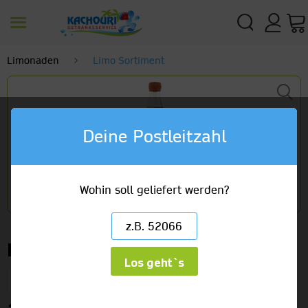
Limonaden
Limo Sortiment
Deine Postleitzahl
Wohin soll geliefert werden?
Kicos Guarana
Los geht`s
12 x 0,7l Glas