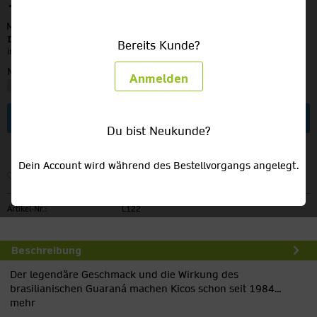
12,49 €
MEHRWEG
zzgl. Pfand:
3,30 €
Inhalt:
8.4 Liter (1,49 € / 1 Liter)
Bereits Kunde?
inkl. MwSt.
zzgl. Versandkosten
Menge:
Anmelden
In den
Warenkorb
Du bist Neukunde?
Dein Account wird während des Bestellvorgangs angelegt.
Merken
Artikel-Nr.:
L122
Beschreibung
Der legendäre Geschmack und die Wirkung des
brasilianischen Guaraná machen Kicos schon seit 1984...
mehr