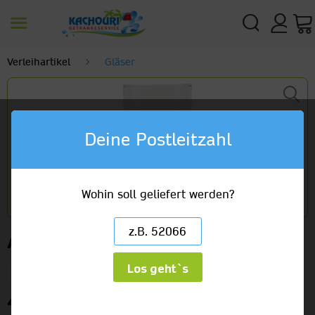
Verleihartikel
Gläser
Deine Postleitzahl
Wohin soll geliefert werden?
Altbier Gläser
Los geht`s
20 x 0,2l Gläser
4,99 €