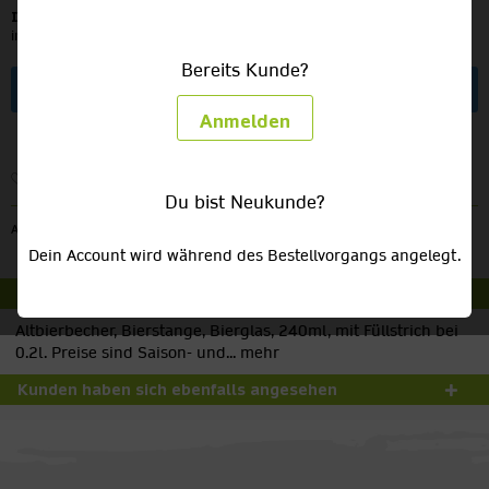
Inhalt:
20 Stück (0,25 € / 1 Stück)
inkl. MwSt.
zzgl. Versandkosten
Bereits Kunde?
Artikel anfragen
Anmelden
Merken
Du bist Neukunde?
Artikel-Nr.:
V11
Dein Account wird während des Bestellvorgangs angelegt.
Beschreibung
Altbierbecher, Bierstange, Bierglas, 240ml, mit Füllstrich bei
0.2l. Preise sind Saison- und...
mehr
Kunden haben sich ebenfalls angesehen