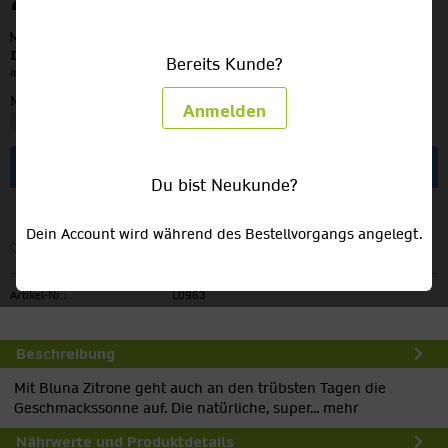
20,50 €
MEHRWEG
zzgl. Pfand:
5,10 €
Inhalt:
7.92 Liter (2,59 € / 1 Liter)
Bereits Kunde?
inkl. MwSt.
zzgl. Versandkosten
Menge:
Anmelden
In den
Warenkorb
Du bist Neukunde?
Dein Account wird während des Bestellvorgangs angelegt.
Merken
Artikel-Nr.:
L0963
Beschreibung
Mit Bluna Zitrone geht auch an den trübsten Tagen die
Geschmackssonne auf. Die natürliche, super...
mehr
Nährwerte und Produktdetails