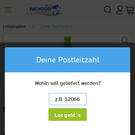
Limonaden
Limo Sortiment
Deine Postleitzahl
Wohin soll geliefert werden?
Bluna Zitrone
Los geht`s
24 x 0,33l Glas